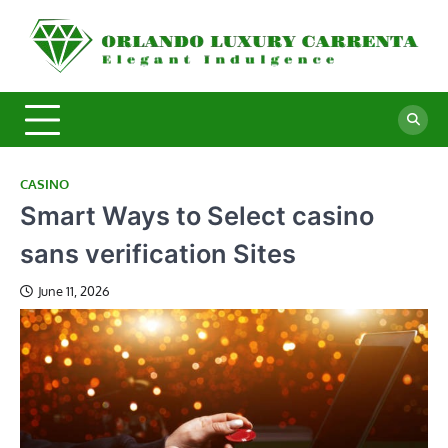
Skip
to
O
Ele
content
In
L
C
CASINO
Smart Ways to Select casino
sans verification Sites
June 11, 2026