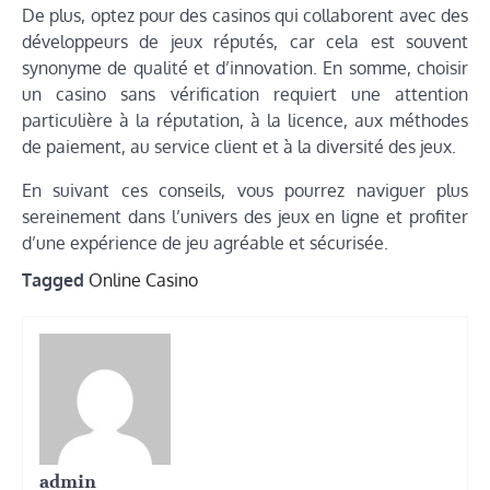
De plus, optez pour des casinos qui collaborent avec des
développeurs de jeux réputés, car cela est souvent
synonyme de qualité et d’innovation. En somme, choisir
un casino sans vérification requiert une attention
particulière à la réputation, à la licence, aux méthodes
de paiement, au service client et à la diversité des jeux.
En suivant ces conseils, vous pourrez naviguer plus
sereinement dans l’univers des jeux en ligne et profiter
d’une expérience de jeu agréable et sécurisée.
Tagged
Online Casino
admin