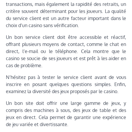
transactions, mais également la rapidité des retraits, un
critère souvent déterminant pour les joueurs. La qualité
du service client est un autre facteur important dans le
choix d’un casino sans vérification.
Un bon service client doit être accessible et réactif,
offrant plusieurs moyens de contact, comme le chat en
direct, l’e-mail ou le téléphone. Cela montre que le
casino se soucie de ses joueurs et est prêt à les aider en
cas de problème.
N’hésitez pas à tester le service client avant de vous
inscrire en posant quelques questions simples. Enfin,
examinez la diversité des jeux proposés par le casino.
Un bon site doit offrir une large gamme de jeux, y
compris des machines à sous, des jeux de table et des
jeux en direct. Cela permet de garantir une expérience
de jeu variée et divertissante.