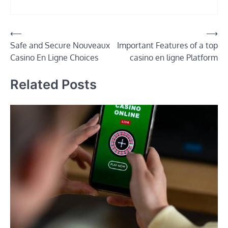
Post
⟵
⟶
Safe and Secure Nouveaux
Important Features of a top
navigation
Casino En Ligne Choices
casino en ligne Platform
Related Posts