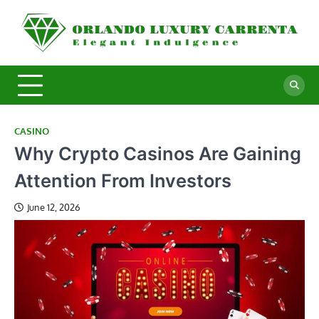
Skip
to
O
Ele
content
In
L
C
CASINO
Why Crypto Casinos Are Gaining
Attention From Investors
June 12, 2026