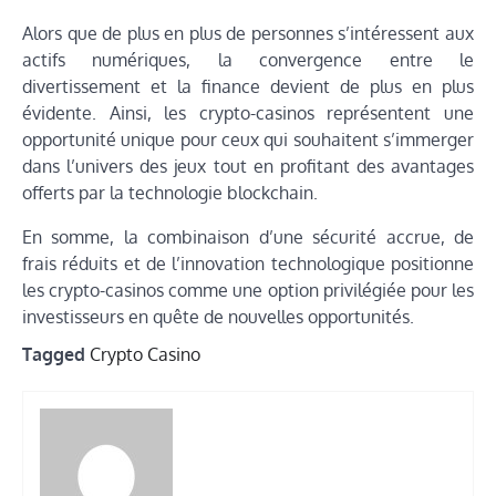
Alors que de plus en plus de personnes s’intéressent aux
actifs numériques, la convergence entre le
divertissement et la finance devient de plus en plus
évidente. Ainsi, les crypto-casinos représentent une
opportunité unique pour ceux qui souhaitent s’immerger
dans l’univers des jeux tout en profitant des avantages
offerts par la technologie blockchain.
En somme, la combinaison d’une sécurité accrue, de
frais réduits et de l’innovation technologique positionne
les crypto-casinos comme une option privilégiée pour les
investisseurs en quête de nouvelles opportunités.
Tagged
Crypto Casino