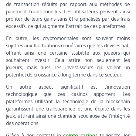
de transaction réduits par rapport aux méthodes de
paiement traditionnelles. Les utilisateurs peuvent ainsi
profiter de leurs gains sans être pénalisés par des frais
excessifs, ce qui augmente l’attrait de ces plateformes.
En outre, les cryptomonnaies sont souvent moins
sujettes aux fluctuations monétaires que les devises fiat,
offrant ainsi une certaine stabilité aux joueurs qui
souhaitent investir. Cela attire non seulement les
joueurs, mais aussi les investisseurs qui voient un
potentiel de croissance à long terme dans ce secteur.
Un autre aspect significatif est l’innovation
technologique que ces casinos apportent. Les
plateformes utilisant la technologie de la blockchain
garantissent une transparence et une équité dans les
jeux, attirant ainsi une clientèle soucieuse de l’intégrité
des opérations.
Grâce à des contrats in
crypto casinos
telligents, les