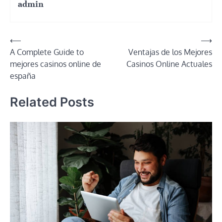
admin
Post
⟵
⟶
A Complete Guide to
Ventajas de los Mejores
navigation
mejores casinos online de
Casinos Online Actuales
españa
Related Posts