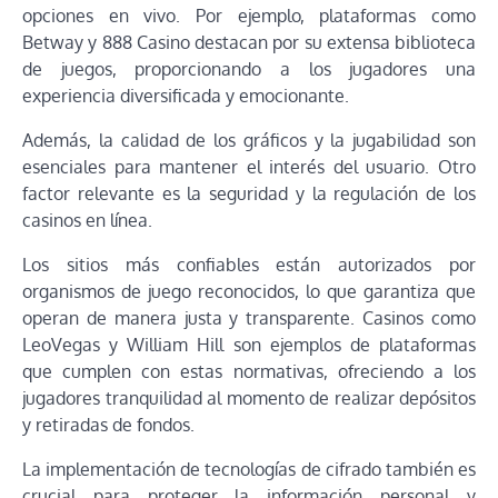
opciones en vivo. Por ejemplo, plataformas como
Betway y 888 Casino destacan por su extensa biblioteca
de juegos, proporcionando a los jugadores una
experiencia diversificada y emocionante.
Además, la calidad de los gráficos y la jugabilidad son
esenciales para mantener el interés del usuario. Otro
factor relevante es la seguridad y la regulación de los
casinos en línea.
Los sitios más confiables están autorizados por
organismos de juego reconocidos, lo que garantiza que
operan de manera justa y transparente. Casinos como
LeoVegas y William Hill son ejemplos de plataformas
que cumplen con estas normativas, ofreciendo a los
jugadores tranquilidad al momento de realizar depósitos
y retiradas de fondos.
La implementación de tecnologías de cifrado también es
crucial para proteger la información personal y