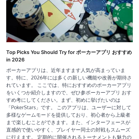
Top Picks You Should Try for ポーカーアプリ おすすめ
in 2026
ポーカーアプリは、近年ますます人気が高まっていま
す。特に、2026年には多くの新しい機能や改善が期待さ
れています。 ここでは、特におすすめのポーカーアプリ
をいくつか紹介しますので、ぜひ参ポーカーアプリ おす
すめ考にしてください。まず、初めに挙げたいのは
「PokerStars」です。 このアプリは、ユーザーに対して
多様なゲームモードを提供しており、初心者から上級者
まで楽しむことができます。また、インターフェースが
直感的で使いやすく、プレイヤー同士の対戦もスムーズ
に行えます。 定期的に開催されるトーナメントも魅力の