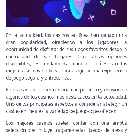
En la actualidad, los casinos en línea han ganado una
gran popularidad, ofreciendo a los jugadores la
oportunidad de disfrutar de sus juegos favoritos desde la
comodidad de sus hogares. Con tantas opciones
disponibles, es fundamental conocer cuáles son los
mejores casinos en línea para asegurar una experiencia
de juego segura y entretenida.
En este artículo, haremos una comparación y revisión de
algunos de los casinos más destacados en la actualidad.
Uno de los principales aspectos a considerar al elegir un
casino en línea es la variedad de juegos que ofrecen.
Los mejores casinos suelen contar con una amplia
selección que incluye tragamonedas, juegos de mesa y