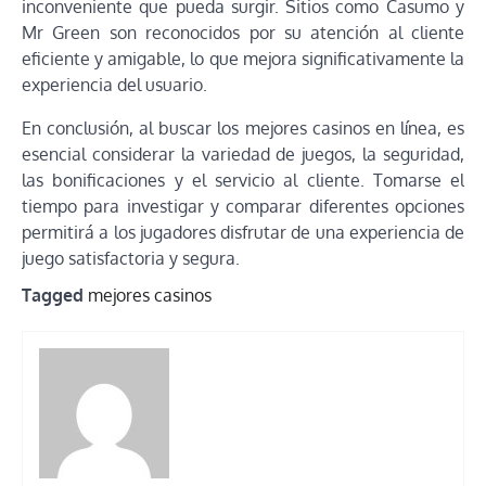
inconveniente que pueda surgir. Sitios como Casumo y
Mr Green son reconocidos por su atención al cliente
eficiente y amigable, lo que mejora significativamente la
experiencia del usuario.
En conclusión, al buscar los mejores casinos en línea, es
esencial considerar la variedad de juegos, la seguridad,
las bonificaciones y el servicio al cliente. Tomarse el
tiempo para investigar y comparar diferentes opciones
permitirá a los jugadores disfrutar de una experiencia de
juego satisfactoria y segura.
Tagged
mejores casinos