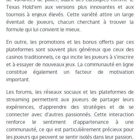
Texas Hold’em aux versions plus innovantes et aux
tournois à enjeux élevés. Cette variété attire un large
éventail de joueurs, chacun cherchant à trouver la
formule qui lui convient le mieux.
En outre, les promotions et les bonus offerts par ces
plateformes sont souvent plus généreux que ceux des
casinos traditionnels, ce qui incite les joueurs à s’inscrire
et à essayer de nouveaux jeux. La communauté en ligne
constitue également un facteur de motivation
important.
Les forums, les réseaux sociaux et les plateformes de
streaming permettent aux joueurs de partager leurs
expériences, d’apprendre des stratégies et de se
connecter avec d’autres passionnés. Cette interaction
renforce le sentiment d’appartenance à une
communauté, ce qui est particulièrement précieux pour
les joueurs qui peuvent se sentir isolés dans leur passion.