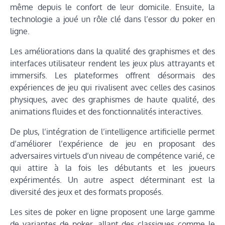
même depuis le confort de leur domicile. Ensuite, la
technologie a joué un rôle clé dans l’essor du poker en
ligne.
Les améliorations dans la qualité des graphismes et des
interfaces utilisateur rendent les jeux plus attrayants et
immersifs. Les plateformes offrent désormais des
expériences de jeu qui rivalisent avec celles des casinos
physiques, avec des graphismes de haute qualité, des
animations fluides et des fonctionnalités interactives.
De plus, l’intégration de l’intelligence artificielle permet
d’améliorer l’expérience de jeu en proposant des
adversaires virtuels d’un niveau de compétence varié, ce
qui attire à la fois les débutants et les joueurs
expérimentés. Un autre aspect déterminant est la
diversité des jeux et des formats proposés.
Les sites de poker en ligne proposent une large gamme
de variantes de poker, allant des classiques comme le