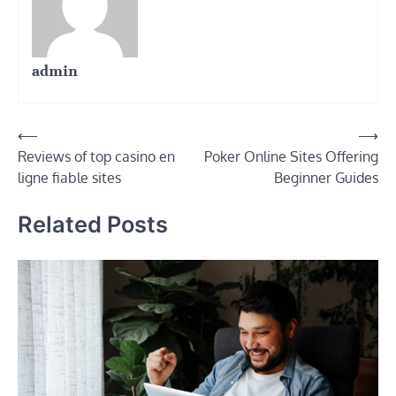
admin
Post
⟵
⟶
Reviews of top casino en
Poker Online Sites Offering
navigation
ligne fiable sites
Beginner Guides
Related Posts