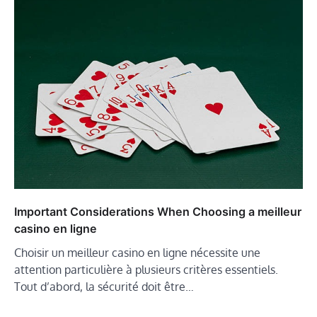
Important Considerations When Choosing a meilleur
casino en ligne
Choisir un meilleur casino en ligne nécessite une
attention particulière à plusieurs critères essentiels.
Tout d’abord, la sécurité doit être…