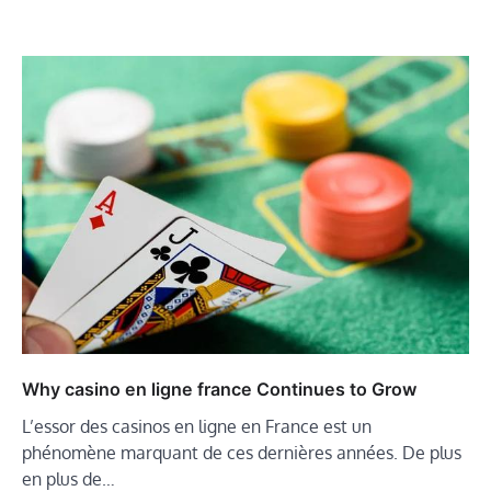
Why casino en ligne france Continues to Grow
L’essor des casinos en ligne en France est un
phénomène marquant de ces dernières années. De plus
en plus de…