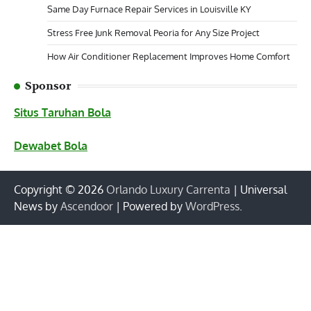
Same Day Furnace Repair Services in Louisville KY
Stress Free Junk Removal Peoria for Any Size Project
How Air Conditioner Replacement Improves Home Comfort
Sponsor
Situs Taruhan Bola
Dewabet Bola
Copyright © 2026
Orlando Luxury Carrenta
| Universal
News by
Ascendoor
| Powered by
WordPress
.