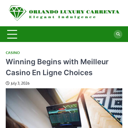
Skip
to
O
Ele
content
In
L
C
CASINO
Winning Begins with Meilleur
Casino En Ligne Choices
July 3, 2026