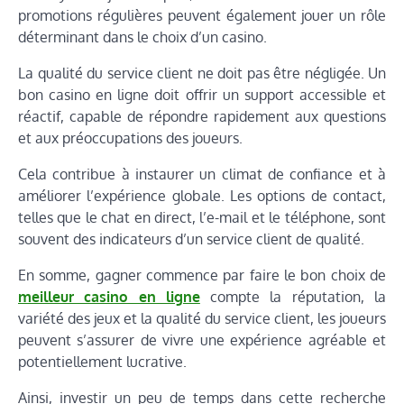
promotions régulières peuvent également jouer un rôle
déterminant dans le choix d’un casino.
La qualité du service client ne doit pas être négligée. Un
bon casino en ligne doit offrir un support accessible et
réactif, capable de répondre rapidement aux questions
et aux préoccupations des joueurs.
Cela contribue à instaurer un climat de confiance et à
améliorer l’expérience globale. Les options de contact,
telles que le chat en direct, l’e-mail et le téléphone, sont
souvent des indicateurs d’un service client de qualité.
En somme, gagner commence par faire le bon choix de
meilleur casino en ligne
compte la réputation, la
variété des jeux et la qualité du service client, les joueurs
peuvent s’assurer de vivre une expérience agréable et
potentiellement lucrative.
Ainsi, investir un peu de temps dans cette recherche