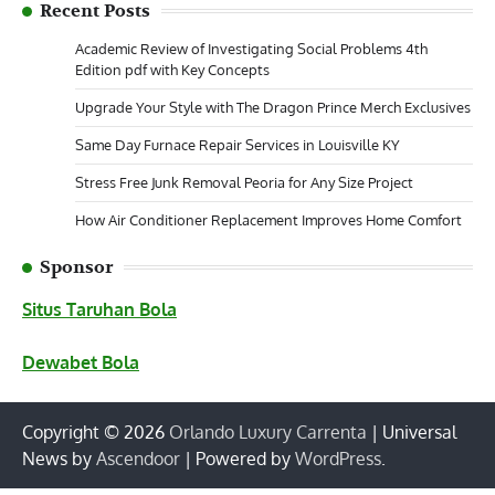
Recent Posts
Academic Review of Investigating Social Problems 4th
Edition pdf with Key Concepts
Upgrade Your Style with The Dragon Prince Merch Exclusives
Same Day Furnace Repair Services in Louisville KY
Stress Free Junk Removal Peoria for Any Size Project
How Air Conditioner Replacement Improves Home Comfort
Sponsor
Situs Taruhan Bola
Dewabet Bola
Copyright © 2026
Orlando Luxury Carrenta
| Universal
News by
Ascendoor
| Powered by
WordPress
.