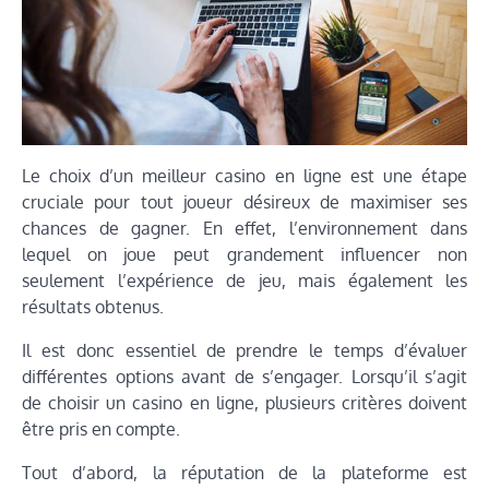
Le choix d’un meilleur casino en ligne est une étape
cruciale pour tout joueur désireux de maximiser ses
chances de gagner. En effet, l’environnement dans
lequel on joue peut grandement influencer non
seulement l’expérience de jeu, mais également les
résultats obtenus.
Il est donc essentiel de prendre le temps d’évaluer
différentes options avant de s’engager. Lorsqu’il s’agit
de choisir un casino en ligne, plusieurs critères doivent
être pris en compte.
Tout d’abord, la réputation de la plateforme est