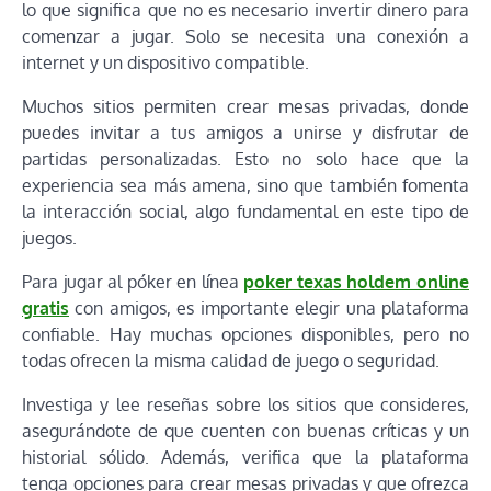
lo que significa que no es necesario invertir dinero para
comenzar a jugar. Solo se necesita una conexión a
internet y un dispositivo compatible.
Muchos sitios permiten crear mesas privadas, donde
puedes invitar a tus amigos a unirse y disfrutar de
partidas personalizadas. Esto no solo hace que la
experiencia sea más amena, sino que también fomenta
la interacción social, algo fundamental en este tipo de
juegos.
Para jugar al póker en línea
poker texas holdem online
gratis
con amigos, es importante elegir una plataforma
confiable. Hay muchas opciones disponibles, pero no
todas ofrecen la misma calidad de juego o seguridad.
Investiga y lee reseñas sobre los sitios que consideres,
asegurándote de que cuenten con buenas críticas y un
historial sólido. Además, verifica que la plataforma
tenga opciones para crear mesas privadas y que ofrezca