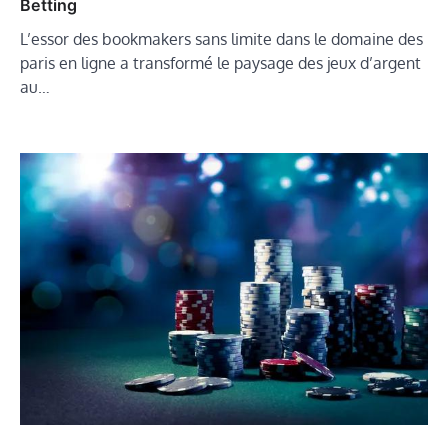
Betting
L’essor des bookmakers sans limite dans le domaine des
paris en ligne a transformé le paysage des jeux d’argent
au…