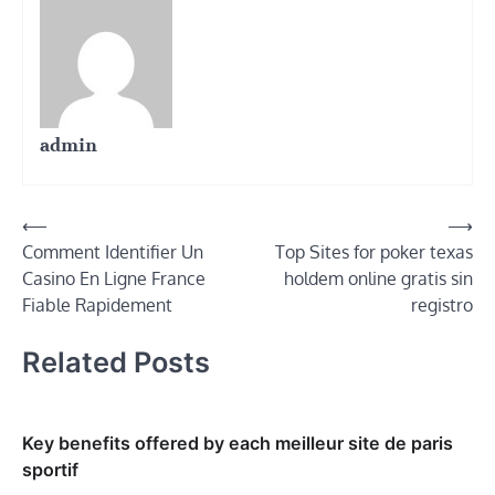
admin
Post
⟵
⟶
Comment Identifier Un
Top Sites for poker texas
navigation
Casino En Ligne France
holdem online gratis sin
Fiable Rapidement
registro
Related Posts
Key benefits offered by each meilleur site de paris
sportif