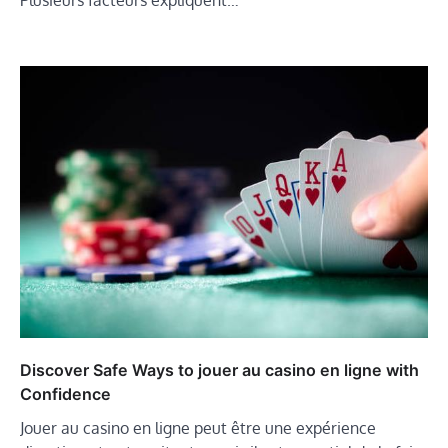
Plusieurs facteurs expliquent…
Discover Safe Ways to jouer au casino en ligne with
Confidence
Jouer au casino en ligne peut être une expérience