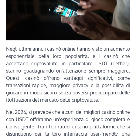
Negli ultimi anni, i casinò online hanno visto un aumento
esponenziale della loro popolarità, e i casinò che
accettano criptovalute, in particolare USDT (Tether),
stanno guadagnando un’attenzione sempre maggiore.
Questi casinò offrono vantaggi significativi, come
transazioni rapide, maggiore privacy e la possibilità di
giocare in modo sicuro senza doversi preoccupare delle
fluttuazioni del mercato delle criptovalute.
Nel 2026, si prevede che alcuni dei migliori casinò online
con USDT offriranno un’esperienza di gioco completa e
coinvolgente. Tra i top-rated, ci sono piattaforme che si
distinguono per la loro interfaccia user-friendly, una