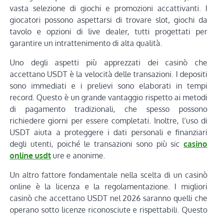
vasta selezione di giochi e promozioni accattivanti. I
giocatori possono aspettarsi di trovare slot, giochi da
tavolo e opzioni di live dealer, tutti progettati per
garantire un intrattenimento di alta qualità.
Uno degli aspetti più apprezzati dei casinò che
accettano USDT è la velocità delle transazioni. I depositi
sono immediati e i prelievi sono elaborati in tempi
record. Questo è un grande vantaggio rispetto ai metodi
di pagamento tradizionali, che spesso possono
richiedere giorni per essere completati. Inoltre, l’uso di
USDT aiuta a proteggere i dati personali e finanziari
degli utenti, poiché le transazioni sono più sic
casino
online usdt
ure e anonime.
Un altro fattore fondamentale nella scelta di un casinò
online è la licenza e la regolamentazione. I migliori
casinò che accettano USDT nel 2026 saranno quelli che
operano sotto licenze riconosciute e rispettabili. Questo