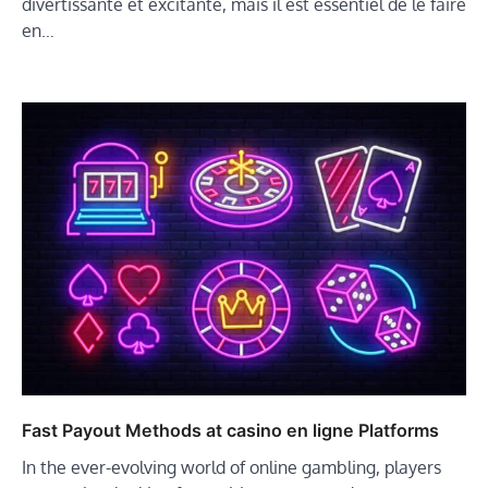
divertissante et excitante, mais il est essentiel de le faire
en…
Fast Payout Methods at casino en ligne Platforms
In the ever-evolving world of online gambling, players