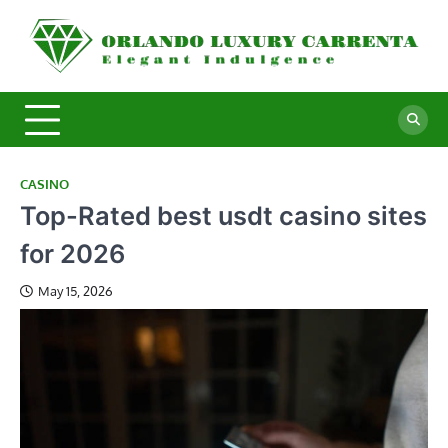
Skip
to
O
Ele
content
In
L
C
CASINO
Top-Rated best usdt casino sites
for 2026
May 15, 2026