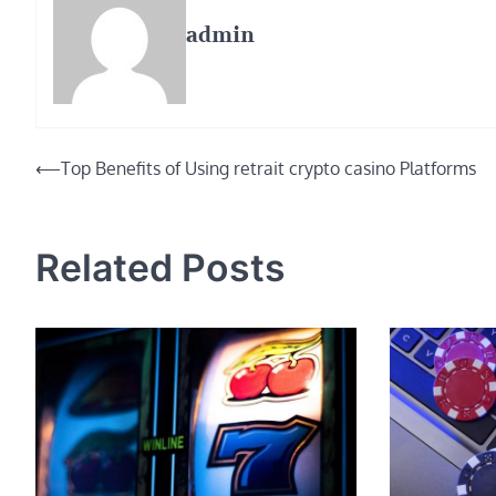
admin
Post
⟵
Top Benefits of Using retrait crypto casino Platforms
navigation
Related Posts