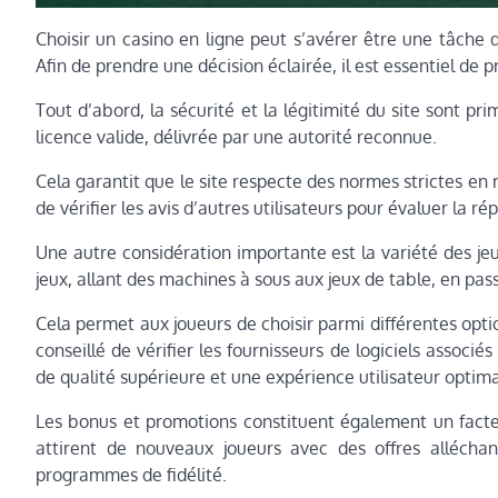
Choisir un casino en ligne peut s’avérer être une tâche d
Afin de prendre une décision éclairée, il est essentiel de 
Tout d’abord, la sécurité et la légitimité du site sont pr
licence valide, délivrée par une autorité reconnue.
Cela garantit que le site respecte des normes strictes en m
de vérifier les avis d’autres utilisateurs pour évaluer la ré
Une autre considération importante est la variété des je
jeux, allant des machines à sous aux jeux de table, en pass
Cela permet aux joueurs de choisir parmi différentes opti
conseillé de vérifier les fournisseurs de logiciels associ
de qualité supérieure et une expérience utilisateur optima
Les bonus et promotions constituent également un facte
attirent de nouveaux joueurs avec des offres allécha
programmes de fidélité.