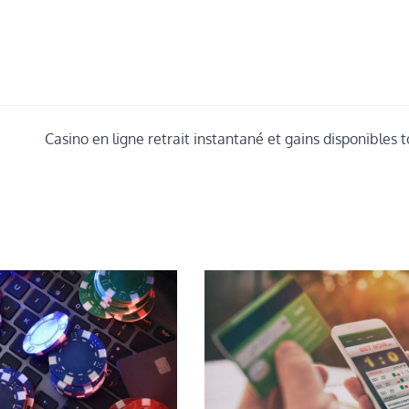
Casino en ligne retrait instantané et gains disponibles 