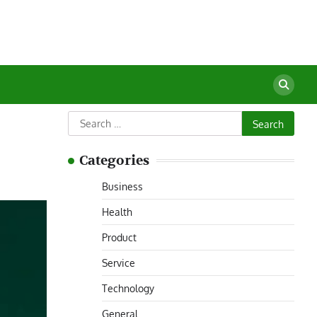
Search
for:
Categories
Business
Health
Product
Service
Technology
General