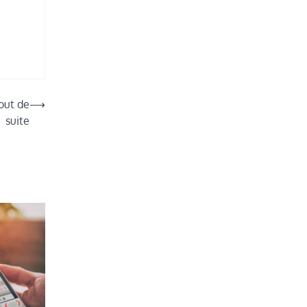
tout de
⟶
suite