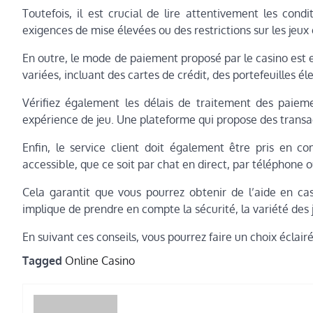
Toutefois, il est crucial de lire attentivement les con
exigences de mise élevées ou des restrictions sur les jeux él
En outre, le mode de paiement proposé par le casino est es
variées, incluant des cartes de crédit, des portefeuilles é
Vérifiez également les délais de traitement des paieme
expérience de jeu. Une plateforme qui propose des transac
Enfin, le service client doit également être pris en co
accessible, que ce soit par chat en direct, par téléphone o
Cela garantit que vous pourrez obtenir de l’aide en ca
implique de prendre en compte la sécurité, la variété des j
En suivant ces conseils, vous pourrez faire un choix éclair
Tagged
Online Casino