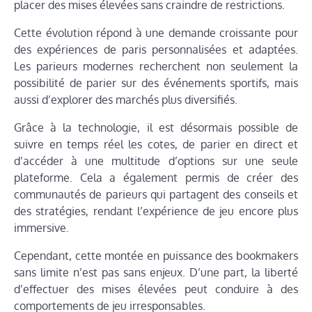
placer des mises élevées sans craindre de restrictions.
Cette évolution répond à une demande croissante pour
des expériences de paris personnalisées et adaptées.
Les parieurs modernes recherchent non seulement la
possibilité de parier sur des événements sportifs, mais
aussi d’explorer des marchés plus diversifiés.
Grâce à la technologie, il est désormais possible de
suivre en temps réel les cotes, de parier en direct et
d’accéder à une multitude d’options sur une seule
plateforme. Cela a également permis de créer des
communautés de parieurs qui partagent des conseils et
des stratégies, rendant l’expérience de jeu encore plus
immersive.
Cependant, cette montée en puissance des bookmakers
sans limite n’est pas sans enjeux. D’une part, la liberté
d’effectuer des mises élevées peut conduire à des
comportements de jeu irresponsables.