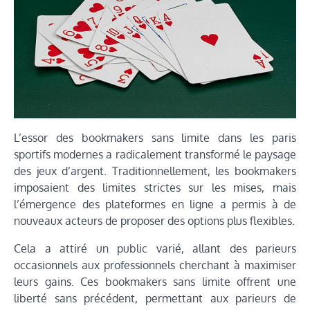
L’essor des bookmakers sans limite dans les paris
sportifs modernes a radicalement transformé le paysage
des jeux d’argent. Traditionnellement, les bookmakers
imposaient des limites strictes sur les mises, mais
l’émergence des plateformes en ligne a permis à de
nouveaux acteurs de proposer des options plus flexibles.
Cela a attiré un public varié, allant des parieurs
occasionnels aux professionnels cherchant à maximiser
leurs gains. Ces bookmakers sans limite offrent une
liberté sans précédent, permettant aux parieurs de