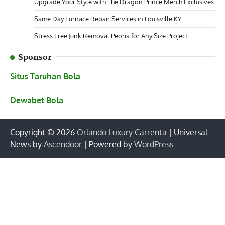
Upgrade Your Style with The Dragon Prince Merch Exclusives
Same Day Furnace Repair Services in Louisville KY
Stress Free Junk Removal Peoria for Any Size Project
Sponsor
Situs Taruhan Bola
Dewabet Bola
Copyright © 2026
Orlando Luxury Carrenta
| Universal
News by
Ascendoor
| Powered by
WordPress
.