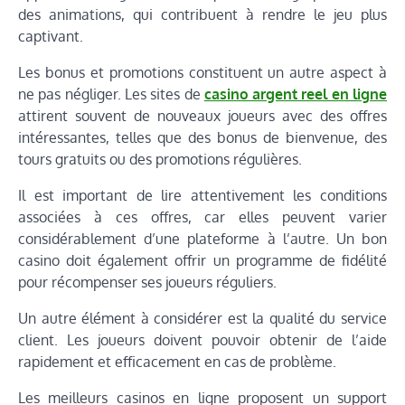
des animations, qui contribuent à rendre le jeu plus
captivant.
Les bonus et promotions constituent un autre aspect à
ne pas négliger. Les sites de
casino argent reel en ligne
attirent souvent de nouveaux joueurs avec des offres
intéressantes, telles que des bonus de bienvenue, des
tours gratuits ou des promotions régulières.
Il est important de lire attentivement les conditions
associées à ces offres, car elles peuvent varier
considérablement d’une plateforme à l’autre. Un bon
casino doit également offrir un programme de fidélité
pour récompenser ses joueurs réguliers.
Un autre élément à considérer est la qualité du service
client. Les joueurs doivent pouvoir obtenir de l’aide
rapidement et efficacement en cas de problème.
Les meilleurs casinos en ligne proposent un support