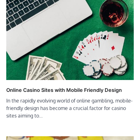
Online Casino Sites with Mobile Friendly Design
In the rapidly evolving world of online gambling, mobile-
friendly design has become a crucial factor for casino
sites aiming to…