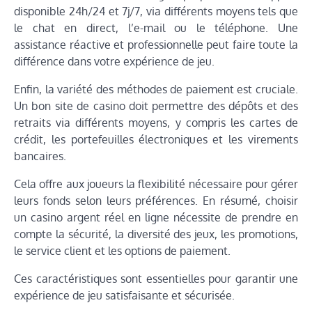
disponible 24h/24 et 7j/7, via différents moyens tels que
le chat en direct, l’e-mail ou le téléphone. Une
assistance réactive et professionnelle peut faire toute la
différence dans votre expérience de jeu.
Enfin, la variété des méthodes de paiement est cruciale.
Un bon site de casino doit permettre des dépôts et des
retraits via différents moyens, y compris les cartes de
crédit, les portefeuilles électroniques et les virements
bancaires.
Cela offre aux joueurs la flexibilité nécessaire pour gérer
leurs fonds selon leurs préférences. En résumé, choisir
un casino argent réel en ligne nécessite de prendre en
compte la sécurité, la diversité des jeux, les promotions,
le service client et les options de paiement.
Ces caractéristiques sont essentielles pour garantir une
expérience de jeu satisfaisante et sécurisée.