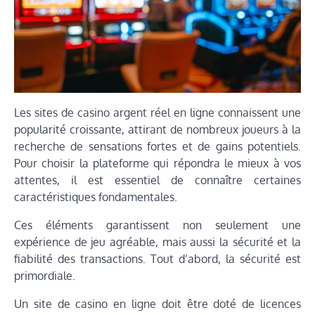
Les sites de casino argent réel en ligne connaissent une
popularité croissante, attirant de nombreux joueurs à la
recherche de sensations fortes et de gains potentiels.
Pour choisir la plateforme qui répondra le mieux à vos
attentes, il est essentiel de connaître certaines
caractéristiques fondamentales.
Ces éléments garantissent non seulement une
expérience de jeu agréable, mais aussi la sécurité et la
fiabilité des transactions. Tout d’abord, la sécurité est
primordiale.
Un site de casino en ligne doit être doté de licences