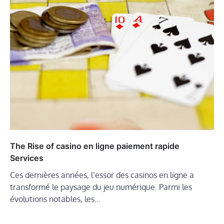
The Rise of casino en ligne paiement rapide
Services
Ces dernières années, l’essor des casinos en ligne a
transformé le paysage du jeu numérique. Parmi les
évolutions notables, les…