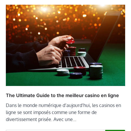
The Ultimate Guide to the meilleur casino en ligne
Dans le monde numérique d’aujourd’hui, les casinos en
ligne se sont imposés comme une forme de
divertissement prisée. Avec une…