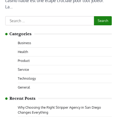
casino fiable est une étape cruciale pour tout joueur.
La…
Search
for:
Categories
Business
Health
Product
Service
Technology
General
Recent Posts
Why Choosing the Right Stripper Agency in San Diego
Changes Everything