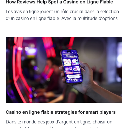
How Reviews Help Spot a Casino en Ligne Fiable
Les avis en ligne jouent un rôle crucial dans la sélection
d’un casino en ligne fiable. Avec la multitude d’options…
Casino en ligne fiable strategies for smart players
Dans le monde des jeux d’argent en ligne, choisir un