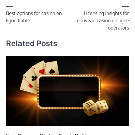
Post
⟵
⟶
Best options for casino en
Licensing insights for
navigation
ligne fiable
nouveau casino en ligne
operators
Related Posts