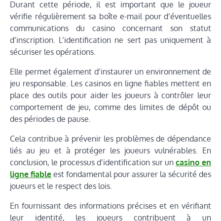
Durant cette période, il est important que le joueur
vérifie régulièrement sa boîte e-mail pour d’éventuelles
communications du casino concernant son statut
d’inscription. L’identification ne sert pas uniquement à
sécuriser les opérations.
Elle permet également d’instaurer un environnement de
jeu responsable. Les casinos en ligne fiables mettent en
place des outils pour aider les joueurs à contrôler leur
comportement de jeu, comme des limites de dépôt ou
des périodes de pause.
Cela contribue à prévenir les problèmes de dépendance
liés au jeu et à protéger les joueurs vulnérables. En
conclusion, le processus d’identification sur un
casino en
ligne fiable
est fondamental pour assurer la sécurité des
joueurs et le respect des lois.
En fournissant des informations précises et en vérifiant
leur identité, les joueurs contribuent à un