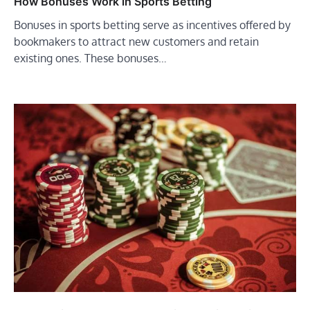
How Bonuses Work in Sports Betting
Bonuses in sports betting serve as incentives offered by
bookmakers to attract new customers and retain
existing ones. These bonuses…