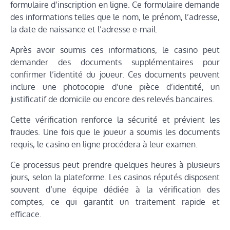
formulaire d’inscription en ligne. Ce formulaire demande
des informations telles que le nom, le prénom, l’adresse,
la date de naissance et l’adresse e-mail.
Après avoir soumis ces informations, le casino peut
demander des documents supplémentaires pour
confirmer l’identité du joueur. Ces documents peuvent
inclure une photocopie d’une pièce d’identité, un
justificatif de domicile ou encore des relevés bancaires.
Cette vérification renforce la sécurité et prévient les
fraudes. Une fois que le joueur a soumis les documents
requis, le casino en ligne procédera à leur examen.
Ce processus peut prendre quelques heures à plusieurs
jours, selon la plateforme. Les casinos réputés disposent
souvent d’une équipe dédiée à la vérification des
comptes, ce qui garantit un traitement rapide et
efficace.