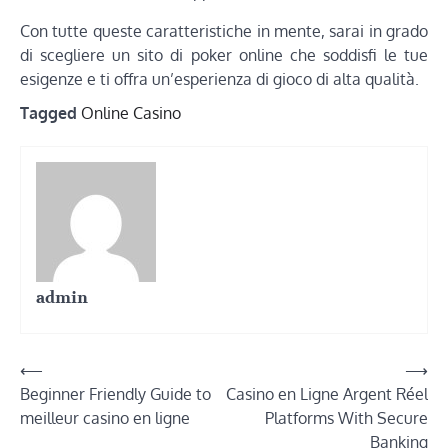
Con tutte queste caratteristiche in mente, sarai in grado
di scegliere un sito di poker online che soddisfi le tue
esigenze e ti offra un’esperienza di gioco di alta qualità.
Tagged
Online Casino
admin
Post
⟵
⟶
Beginner Friendly Guide to
Casino en Ligne Argent Réel
navigation
meilleur casino en ligne
Platforms With Secure
Banking