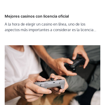
Mejores casinos con licencia oficial
A la hora de elegir un casino en línea, uno de los
aspectos más importantes a considerar es la licencia…