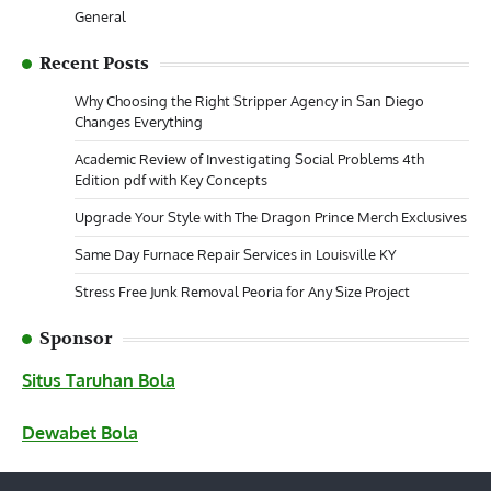
General
Recent Posts
Why Choosing the Right Stripper Agency in San Diego
Changes Everything
Academic Review of Investigating Social Problems 4th
Edition pdf with Key Concepts
Upgrade Your Style with The Dragon Prince Merch Exclusives
Same Day Furnace Repair Services in Louisville KY
Stress Free Junk Removal Peoria for Any Size Project
Sponsor
Situs Taruhan Bola
Dewabet Bola