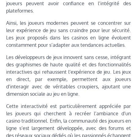
joueurs peuvent avoir confiance en l’intégrité des
plateformes.
Ainsi, les joueurs modernes peuvent se concentrer sur
leur expérience de jeu sans craindre pour leur sécurité.
Les jeux proposés dans les casinos en ligne évoluent
constamment pour s’adapter aux tendances actuelles.
Les développeurs de jeux innovent sans cesse, intégrant
des graphismes de haute qualité et des fonctionnalités
interactives qui rehaussent l’expérience de jeu. Les jeux
en direct, par exemple, permettent aux joueurs
d’interagir avec de véritables croupiers, ajoutant une
dimension sociale au jeu en ligne.
Cette interactivité est particulièrement appréciée par
les joueurs qui cherchent à recréer l’ambiance d’un
casino traditionnel. Enfin, la communauté des joueurs en
ligne s’est largement développée, avec des forums et
des réseaux sociaux dédiés où les passionnés échangent