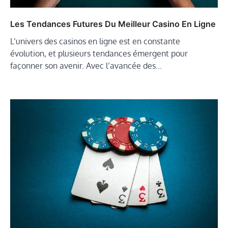
Les Tendances Futures Du Meilleur Casino En Ligne
L’univers des casinos en ligne est en constante
évolution, et plusieurs tendances émergent pour
façonner son avenir. Avec l’avancée des…