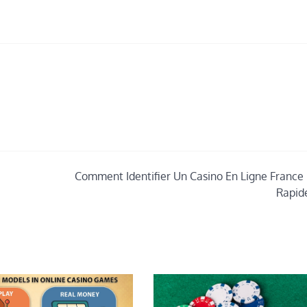
Comment Identifier Un Casino En Ligne France 
Rapid