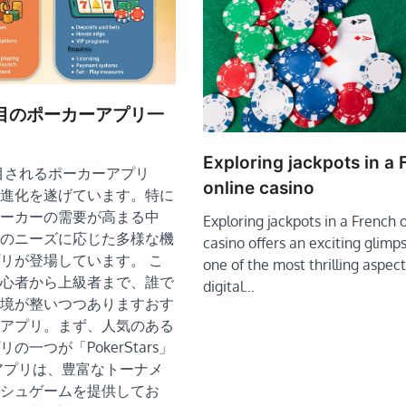
注目のポーカーアプリ一
Exploring jackpots in a
注目されるポーカーアプリ
online casino
進化を遂げています。特に
ーカーの需要が高まる中
Exploring jackpots in a French 
のニーズに応じた多様な機
casino offers an exciting glimps
リが登場しています。 こ
one of the most thrilling aspect
心者から上級者まで、誰で
digital…
境が整いつつありますおす
アプリ。まず、人気のある
の一つが「PokerStars」
アプリは、豊富なトーナメ
シュゲームを提供してお