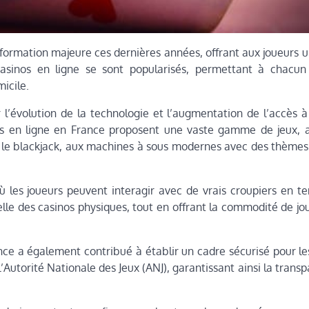
formation majeure ces dernières années, offrant aux joueurs u
casinos en ligne se sont popularisés, permettant à chacun
micile.
l’évolution de la technologie et l’augmentation de l’accès à 
nos en ligne en France proposent une vaste gamme de jeux, a
et le blackjack, aux machines à sous modernes avec des thèmes
ù les joueurs peuvent interagir avec de vrais croupiers en te
le des casinos physiques, tout en offrant la commodité de jou
ce a également contribué à établir un cadre sécurisé pour les
l’Autorité Nationale des Jeux (ANJ), garantissant ainsi la trans