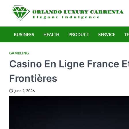
Skip
to
E
content
BUSINESS
HEALTH
PRODUCT
SERVICE
T
GAMBLING
Casino En Ligne France E
Frontières
June 2, 2026