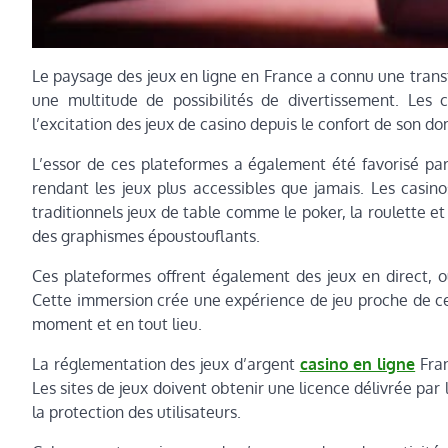
Le paysage des jeux en ligne en France a connu une trans
une multitude de possibilités de divertissement. Les 
l’excitation des jeux de casino depuis le confort de son do
L’essor de ces plateformes a également été favorisé par 
rendant les jeux plus accessibles que jamais. Les casi
traditionnels jeux de table comme le poker, la roulette 
des graphismes époustouflants.
Ces plateformes offrent également des jeux en direct, o
Cette immersion crée une expérience de jeu proche de cel
moment et en tout lieu.
La réglementation des jeux d’argent
casino en ligne
Fran
Les sites de jeux doivent obtenir une licence délivrée par 
la protection des utilisateurs.