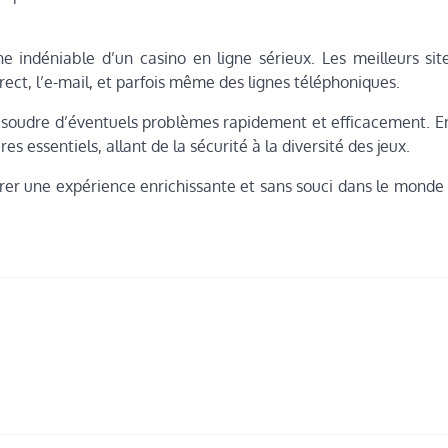
ne indéniable d’un casino en ligne sérieux. Les meilleurs sit
ect, l’e-mail, et parfois même des lignes téléphoniques.
résoudre d’éventuels problèmes rapidement et efficacement. 
es essentiels, allant de la sécurité à la diversité des jeux.
urer une expérience enrichissante et sans souci dans le monde