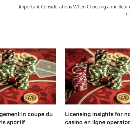
Important Considerations When Choosing a meilleur 
e
gement in coupe du
Licensing insights for 
s sportif
casino en ligne operato