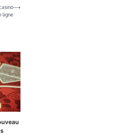
casino
⟶
n ligne
nouveau
rs