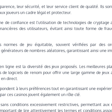
arence, leur sécurité, et leur service client de qualité. Ils so
aux joueurs un cadre légal et protecteur.
gne de confiance est l’utilisation de technologies de cryptage
ancières des utilisateurs, évitant ainsi toute forme de fra
s normes de jeu équitable, souvent vérifiées par des o
 générateurs de nombres aléatoires, garantissant ainsi une im
n ligne est la diversité des jeux proposés. Les meilleures pl
s de logiciels de renom pour offrir une large gamme de jeux a
 en direct.
spondent à leurs préférences tout en garantissant une expérie
 par ces casinos jouent également un rôle clé.
s sans conditions excessivement restrictives, permettant aux
 important de lire attentivement les termes et conditions asso