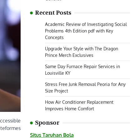
Recent Posts
Academic Review of Investigating Social
Problems 4th Edition pdf with Key
Concepts
Upgrade Your Style with The Dragon
Prince Merch Exclusives
Same Day Furnace Repair Services in
Louisville KY
Stress Free Junk Removal Peoria for Any
Size Project
How Air Conditioner Replacement
Improves Home Comfort
accessible
Sponsor
lateformes
Situs Taruhan Bola