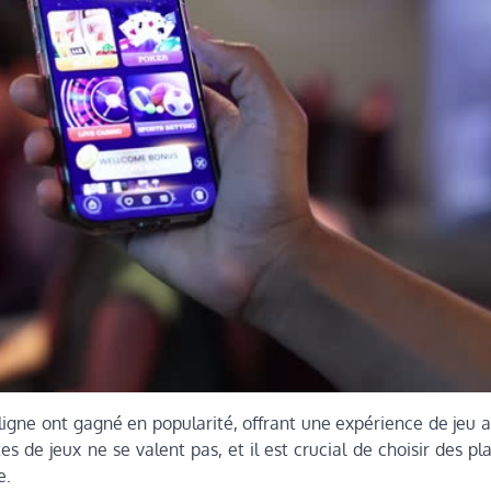
ligne ont gagné en popularité, offrant une expérience de jeu 
es de jeux ne se valent pas, et il est crucial de choisir des p
e.