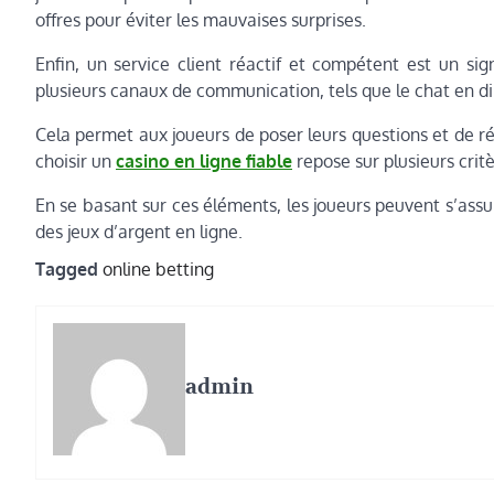
offres pour éviter les mauvaises surprises.
Enfin, un service client réactif et compétent est un sig
plusieurs canaux de communication, tels que le chat en dir
Cela permet aux joueurs de poser leurs questions et de 
choisir un
casino en ligne fiable
repose sur plusieurs critèr
En se basant sur ces éléments, les joueurs peuvent s’ass
des jeux d’argent en ligne.
Tagged
online betting
admin