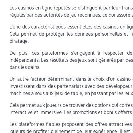
Les casinos en ligne réputés se distinguent par leur transp
régulés par des autorités de jeu reconnues, ce qui assure 
L’une des caractéristiques essentielles des casinos en li
Cela permet de protéger les données personnelles et fin
piratage.
De plus, ces plateformes s’engagent à respecter de
indépendants. Les résultats des jeux sont générés par des
dans les gains.
Un autre facteur déterminant dans le choix d’un casino e
investissent dans des partenariats avec des développeur
machines à sous aux jeux de table, en passant par les jeux
Cela permet aux joueurs de trouver des options qui corre
interactive et immersive. Les promotions et bonus offerts
Les plateformes fiables proposent des offres attractive
joueurs de profiter pleinement de leur expérience. Il est