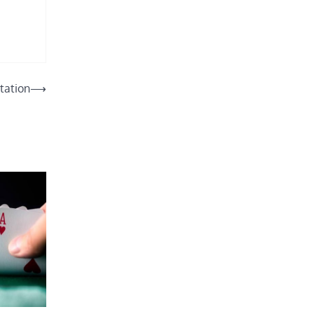
tation
⟶