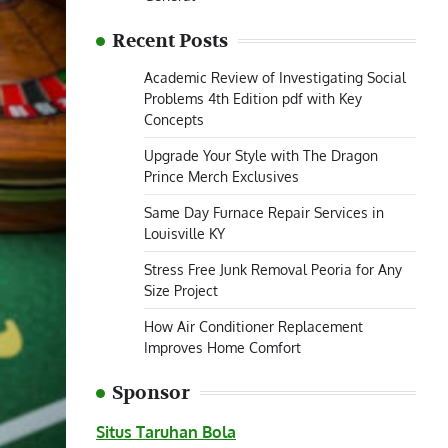
Recent Posts
Academic Review of Investigating Social
Problems 4th Edition pdf with Key
Concepts
Upgrade Your Style with The Dragon
Prince Merch Exclusives
Same Day Furnace Repair Services in
Louisville KY
Stress Free Junk Removal Peoria for Any
Size Project
How Air Conditioner Replacement
Improves Home Comfort
Sponsor
Situs Taruhan Bola