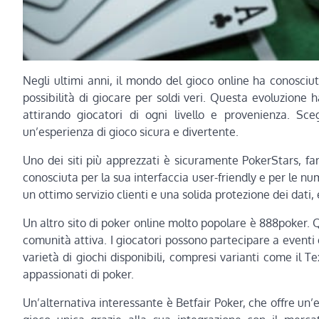
Negli ultimi anni, il mondo del gioco online ha conosciu
possibilità di giocare per soldi veri. Questa evoluzione 
attirando giocatori di ogni livello e provenienza. Sce
un’esperienza di gioco sicura e divertente.
Uno dei siti più apprezzati è sicuramente PokerStars, f
conosciuta per la sua interfaccia user-friendly e per le nu
un ottimo servizio clienti e una solida protezione dei dati, 
Un altro sito di poker online molto popolare è 888poker. Qu
comunità attiva. I giocatori possono partecipare a eventi e
varietà di giochi disponibili, compresi varianti come il 
appassionati di poker.
Un’alternativa interessante è Betfair Poker, che offre un’