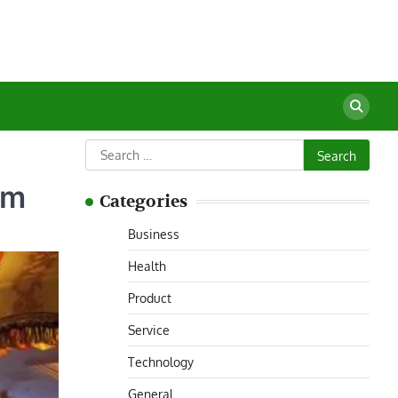
Search
for:
rm
Categories
Business
Health
Product
Service
Technology
General