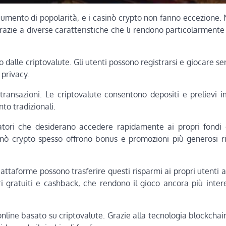
aumento di popolarità, e i casinò crypto non fanno eccezione.
razie a diverse caratteristiche che li rendono particolarmente
o dalle criptovalute. Gli utenti possono registrarsi e giocare s
 privacy.
 transazioni. Le criptovalute consentono depositi e prelievi 
to tradizionali.
atori che desiderano accedere rapidamente ai propri fondi
asinò crypto spesso offrono bonus e promozioni più generosi r
piattaforme possono trasferire questi risparmi ai propri utenti 
ri gratuiti e cashback, che rendono il gioco ancora più inter
online basato su criptovalute. Grazie alla tecnologia blockchain