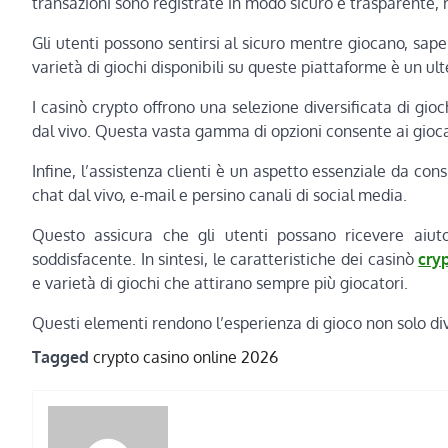
transazioni sono registrate in modo sicuro e trasparente, ri
Gli utenti possono sentirsi al sicuro mentre giocano, sapen
varietà di giochi disponibili su queste piattaforme è un ul
I casinò crypto offrono una selezione diversificata di gioc
dal vivo. Questa vasta gamma di opzioni consente ai giocato
Infine, l’assistenza clienti è un aspetto essenziale da con
chat dal vivo, e-mail e persino canali di social media.
Questo assicura che gli utenti possano ricevere aiut
soddisfacente. In sintesi, le caratteristiche dei casinò
cry
e varietà di giochi che attirano sempre più giocatori.
Questi elementi rendono l’esperienza di gioco non solo d
Tagged
crypto casino online 2026