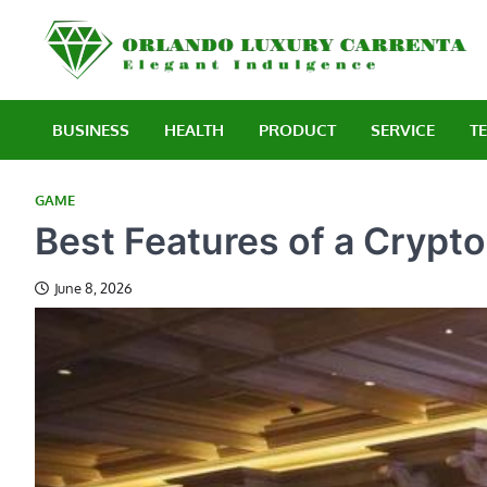
Skip
to
E
content
BUSINESS
HEALTH
PRODUCT
SERVICE
T
GAME
Best Features of a Crypt
June 8, 2026