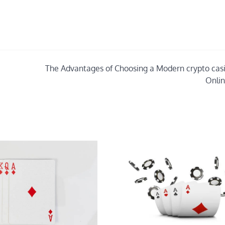
The Advantages of Choosing a Modern crypto casi
Onlin