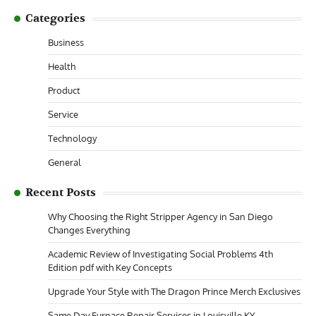
Categories
Business
Health
Product
Service
Technology
General
Recent Posts
Why Choosing the Right Stripper Agency in San Diego
Changes Everything
Academic Review of Investigating Social Problems 4th
Edition pdf with Key Concepts
Upgrade Your Style with The Dragon Prince Merch Exclusives
Same Day Furnace Repair Services in Louisville KY