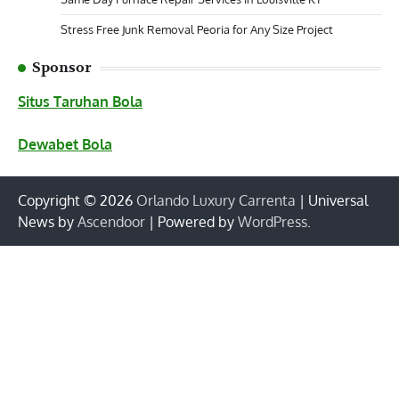
Stress Free Junk Removal Peoria for Any Size Project
Sponsor
Situs Taruhan Bola
Dewabet Bola
Copyright © 2026
Orlando Luxury Carrenta
| Universal
News by
Ascendoor
| Powered by
WordPress
.